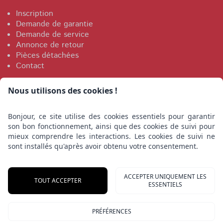
Inscription
Demande de garantie
Demande de service
Annonce de retour
Pièces détachées
Contact
Mentions légales
Nous utilisons des cookies !
Bonjour, ce site utilise des cookies essentiels pour garantir
Impression
son bon fonctionnement, ainsi que des cookies de suivi pour
Conditions
mieux comprendre les interactions. Les cookies de suivi ne
Privacy
sont installés qu'après avoir obtenu votre consentement.
Saphir Maschinenbau GmbH
ACCEPTER UNIQUEMENT LES
TOUT ACCEPTER
ESSENTIELS
Wichernstraße 1
27404 Bockel
PRÉFÉRENCES